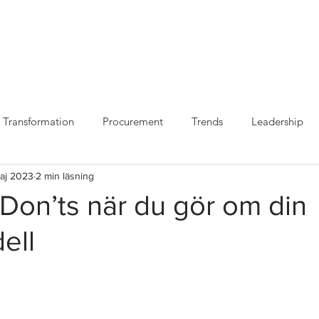
VILKA VI ÄR
VAD VI
Transformation
Procurement
Trends
Leadership
aj 2023
2 min läsning
Don’ts när du gör om din
ell