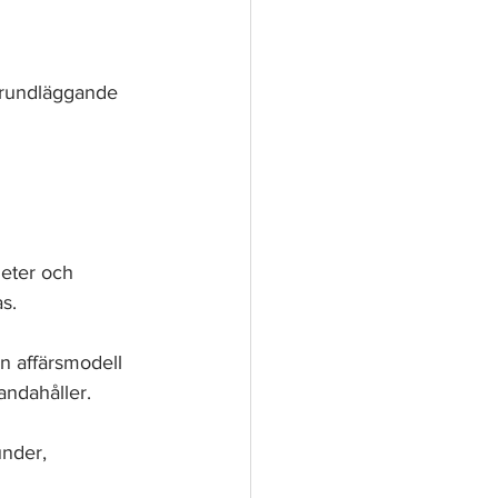
grundläggande 
heter och 
as.
n affärsmodell 
andahåller.
under, 