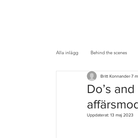
Alla inlägg
Behind the scenes
Britt Konnander
7 m
Do’s and 
affärsmod
Uppdaterat:
13 maj 2023