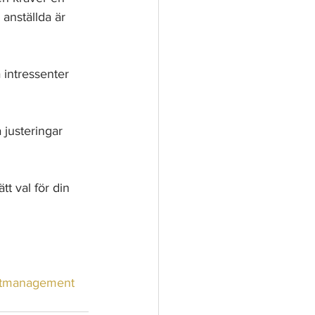
anställda är 
 intressenter 
 justeringar 
tt val för din 
ctmanagement