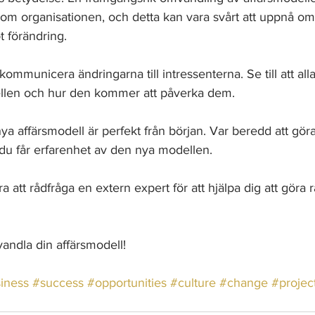
inom organisationen, och detta kan vara svårt att uppnå om 
t förändring.
ommunicera ändringarna till intressenterna. Se till att alla
ellen och hur den kommer att påverka dem.
nya affärsmodell är perfekt från början. Var beredd att göra
 du får erfarenhet av den nya modellen.
 att rådfråga en extern expert för att hjälpa dig att göra rä
vandla din affärsmodell!
iness
#success
#opportunities
#culture
#change
#proje