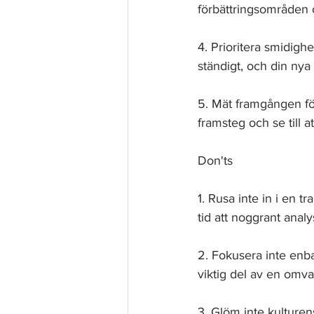
förbättringsområden 
4. Prioritera smidighe
ständigt, och din nya
5. Mät framgången för
framsteg och se till 
Don'ts 
1. Rusa inte in i en 
tid att noggrant anal
2. Fokusera inte enb
viktig del av en omva
3. Glöm inte kulture