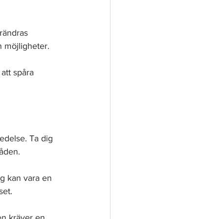
örändras 
 möjligheter.
att spåra 
edelse. Ta dig 
råden.
g kan vara en 
set.
en kräver en 