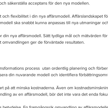
och säkerställa acceptans för den nya modellen.
t och flexibilitet i din nya affärsmodell. Affärslandskapet f
 modell ska snabbt kunna anpassas till nya utmaningar och
 din nya affärsmodell. Sätt tydliga mål och mätvärden för 
att omvandlingen ger de förväntade resultaten.
transformations process  utan ordentlig planering och förber
ysera din nuvarande modell och identifiera förbättringsom
art på att minska kostnaderna. Även om kostnadsminsknin
ndling av en affärsmodell, bör det inte vara det enda foku
ns betydelse. En framgångsrik omvandling av affärsmodell