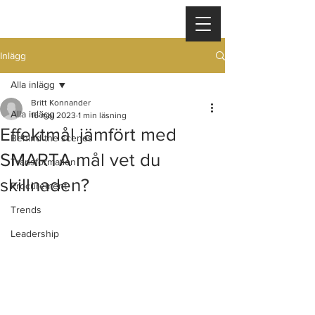
Inlägg
Alla inlägg
Britt Konnander
Alla inlägg
16 maj 2023
1 min läsning
Effektmål jämfört med
Behind the scenes
SMARTA mål vet du
Transformation
skillnaden?
Procurement
Trends
Leadership