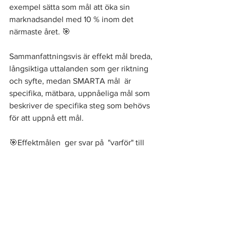
exempel sätta som mål att öka sin 
marknadsandel med 10 % inom det 
närmaste året. 🎯
Sammanfattningsvis är effekt mål breda, 
långsiktiga uttalanden som ger riktning 
och syfte, medan SMARTA mål  är 
specifika, mätbara, uppnåeliga mål som 
beskriver de specifika steg som behövs 
för att uppnå ett mål. 
🎯Effektmålen  ger svar på  "varför" till 
de bakom vidtagna åtgärder, medan 
SMARTA mål ger svar på "hur" dvs ger  
mätvärden för att mäta framsteg mot 
målet.