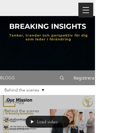
BREAKING INSIGHTS
Tankar, trender och perspektiv för dig
som leder i förändring
Registrera
BLOGG
Behind the scenes
Alla inlägg
Behind the scenes
Transformation
Load video
Procurement