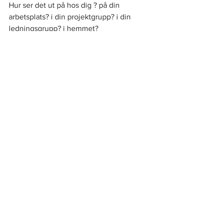
Hur ser det ut på hos dig ? på din 
arbetsplats? i din projektgrupp? i din 
ledningsgrupp? i hemmet?
Kommentarer
Skriv en kommentar...
BREAKING BOUNDARIES
CONSULTING AB