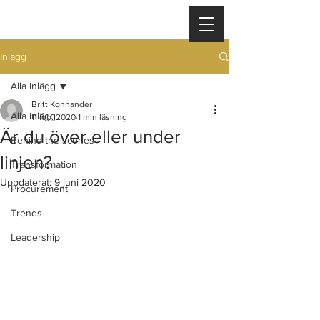
Inlägg
Alla inlägg
Britt Konnander
Alla inlägg
11 feb. 2020
1 min läsning
Är du över eller under
Behind the scenes
linjen?
Transformation
Uppdaterat:
9 juni 2020
Procurement
Trends
Leadership