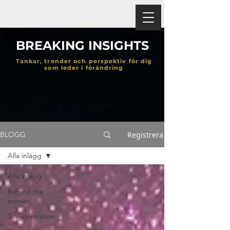
BREAKING INSIGHTS
Tankar, trender och perspektiv för dig
som leder i förändring
Registrera
BLOGG
Alla inlägg
Alla inlägg
Behind the
scenes
Transformation